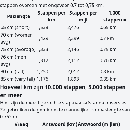
stappen overeen met ongeveer 0,7 tot 0,75 km.
Stappen per
Stappen per
1.000
Paslengte
km
mijl
stappen =
65 cm (short)
1,538
2,476
0.65 km
70 cm (women
1,429
2,299
0.7 km
avg)
75 cm (average)
1,333
2,146
0.75 km
76 cm (men
1,312
2,112
0.76 km
avg)
80 cm (tall)
1,250
2,012
0.8 km
85 cm (very tall)
1,176
1,893
0.85 km
Hoeveel km zijn 10.000 stappen, 5.000 stappen
en meer
Hier zijn de meest gezochte stap-naar-afstand-conversies.
Ze gebruiken de gemiddelde mannelijke looppaslengte van
0,762 m.
Vraag
Antwoord (km)
Antwoord (mijlen)