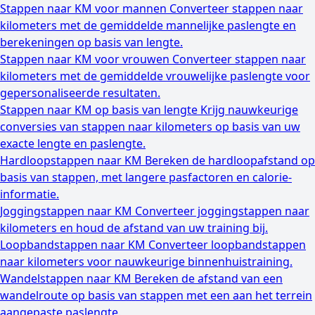
Stappen naar KM voor mannen
Converteer stappen naar
kilometers met de gemiddelde mannelijke paslengte en
berekeningen op basis van lengte.
Stappen naar KM voor vrouwen
Converteer stappen naar
kilometers met de gemiddelde vrouwelijke paslengte voor
gepersonaliseerde resultaten.
Stappen naar KM op basis van lengte
Krijg nauwkeurige
conversies van stappen naar kilometers op basis van uw
exacte lengte en paslengte.
Hardloopstappen naar KM
Bereken de hardloopafstand op
basis van stappen, met langere pasfactoren en calorie-
informatie.
Joggingstappen naar KM
Converteer joggingstappen naar
kilometers en houd de afstand van uw training bij.
Loopbandstappen naar KM
Converteer loopbandstappen
naar kilometers voor nauwkeurige binnenhuistraining.
Wandelstappen naar KM
Bereken de afstand van een
wandelroute op basis van stappen met een aan het terrein
aangepaste paslengte.