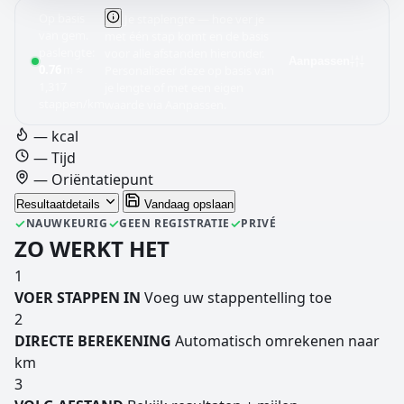
Op basis
Je staplengte — hoe ver je
van gem.
met één stap komt en de basis
paslengte:
voor alle afstanden hieronder.
Aanpassen
0.76
≈
m
Personaliseer deze op basis van
1,317
je lengte of met een eigen
stappen/km
waarde via Aanpassen.
—
kcal
—
Tijd
—
Oriëntatiepunt
Resultaatdetails
Vandaag opslaan
✓
✓
✓
NAUWKEURIG
GEEN REGISTRATIE
PRIVÉ
ZO WERKT HET
1
VOER STAPPEN IN
Voeg uw stappentelling toe
2
DIRECTE BEREKENING
Automatisch omrekenen naar
km
3