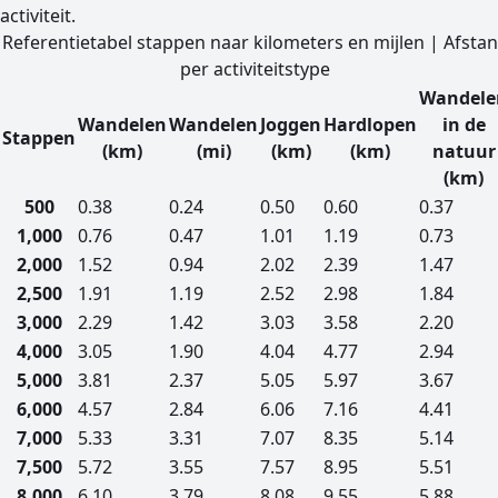
activiteit.
Referentietabel stappen naar kilometers en mijlen | Afsta
per activiteitstype
Wandele
Wandelen
Wandelen
Joggen
Hardlopen
in de
Stappen
(km)
(mi)
(km)
(km)
natuur
(km)
500
0.38
0.24
0.50
0.60
0.37
1,000
0.76
0.47
1.01
1.19
0.73
2,000
1.52
0.94
2.02
2.39
1.47
2,500
1.91
1.19
2.52
2.98
1.84
3,000
2.29
1.42
3.03
3.58
2.20
4,000
3.05
1.90
4.04
4.77
2.94
5,000
3.81
2.37
5.05
5.97
3.67
6,000
4.57
2.84
6.06
7.16
4.41
7,000
5.33
3.31
7.07
8.35
5.14
7,500
5.72
3.55
7.57
8.95
5.51
8,000
6.10
3.79
8.08
9.55
5.88