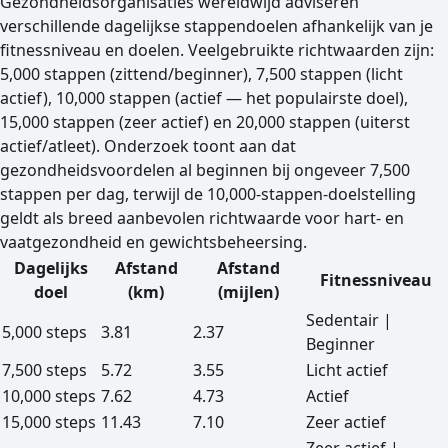
Gezondheidsorganisaties wereldwijd adviseren
verschillende dagelijkse stappendoelen afhankelijk van je
fitnessniveau en doelen. Veelgebruikte richtwaarden zijn:
5,000 stappen (zittend/beginner), 7,500 stappen (licht
actief), 10,000 stappen (actief — het populairste doel),
15,000 stappen (zeer actief) en 20,000 stappen (uiterst
actief/atleet). Onderzoek toont aan dat
gezondheidsvoordelen al beginnen bij ongeveer 7,500
stappen per dag, terwijl de 10,000-stappen-doelstelling
geldt als breed aanbevolen richtwaarde voor hart- en
vaatgezondheid en gewichtsbeheersing.
Dagelijks
Afstand
Afstand
Fitnessniveau
doel
(km)
(mijlen)
Dagelijkse stappendoelen met de bijbehorende afstanden
Sedentair |
5,000 steps
3.81
2.37
Beginner
7,500 steps
5.72
3.55
Licht actief
10,000 steps
7.62
4.73
Actief
15,000 steps
11.43
7.10
Zeer actief