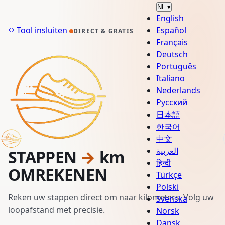
NL
▾
English
Tool insluiten
Español
DIRECT & GRATIS
Français
Deutsch
Português
Italiano
Nederlands
Русский
日本語
한국어
中文
العربية
STAPPEN
→
km
हिन्दी
OMREKENEN
Türkçe
Polski
Reken uw stappen direct om naar kilometers. Volg uw
Svenska
loopafstand met precisie.
Norsk
Dansk