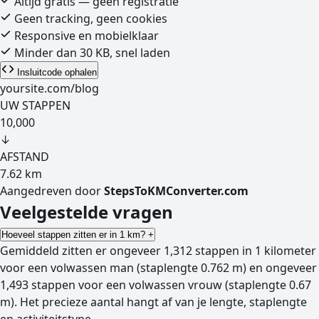
Altijd gratis — geen registratie
Geen tracking, geen cookies
Responsive en mobielklaar
Minder dan 30 KB, snel laden
Insluitcode ophalen
yoursite.com/blog
UW STAPPEN
10,000
↓
AFSTAND
7.62
km
Aangedreven door
StepsToKMConverter.com
Veelgestelde vragen
Hoeveel stappen zitten er in 1 km?
+
Gemiddeld zitten er ongeveer 1,312 stappen in 1 kilometer
voor een volwassen man (staplengte 0.762 m) en ongeveer
1,493 stappen voor een volwassen vrouw (staplengte 0.67
m). Het precieze aantal hangt af van je lengte, staplengte