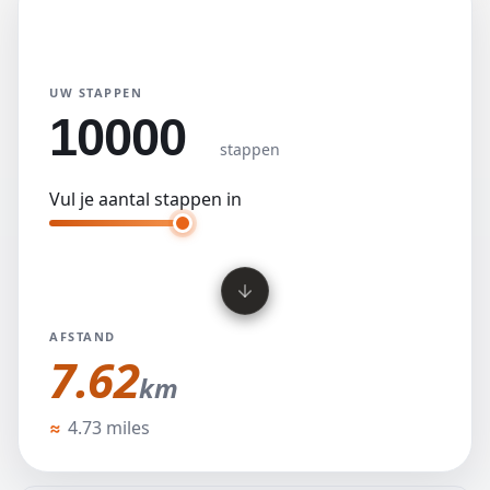
Stappenomrekenaar
Hoofdeenheid
km
mijl
UW STAPPEN
stappen
Vul je aantal stappen in
AFSTAND
7.62
km
km
≈
4.73 miles