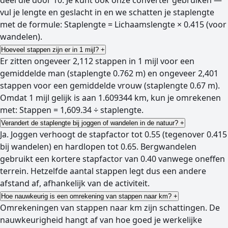
deel die door 10. Je kunt ook onze converter gebruiken —
vul je lengte en geslacht in en we schatten je staplengte
met de formule: Staplengte = Lichaamslengte × 0.415 (voor
wandelen).
Hoeveel stappen zijn er in 1 mijl?
+
Er zitten ongeveer 2,112 stappen in 1 mijl voor een
gemiddelde man (staplengte 0.762 m) en ongeveer 2,401
stappen voor een gemiddelde vrouw (staplengte 0.67 m).
Omdat 1 mijl gelijk is aan 1.609344 km, kun je omrekenen
met: Stappen = 1,609.34 ÷ staplengte.
Verandert de staplengte bij joggen of wandelen in de natuur?
+
Ja. Joggen verhoogt de stapfactor tot 0.55 (tegenover 0.415
bij wandelen) en hardlopen tot 0.65. Bergwandelen
gebruikt een kortere stapfactor van 0.40 vanwege oneffen
terrein. Hetzelfde aantal stappen legt dus een andere
afstand af, afhankelijk van de activiteit.
Hoe nauwkeurig is een omrekening van stappen naar km?
+
Omrekeningen van stappen naar km zijn schattingen. De
nauwkeurigheid hangt af van hoe goed je werkelijke