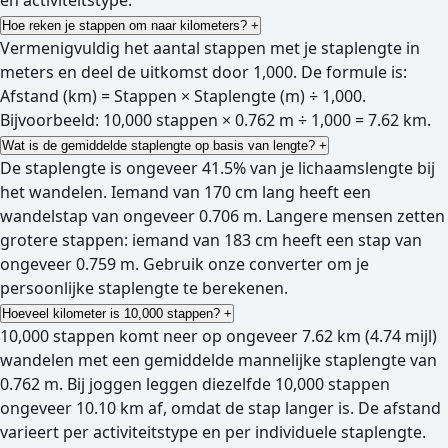
en activiteitstype.
Hoe reken je stappen om naar kilometers?
+
Vermenigvuldig het aantal stappen met je staplengte in
meters en deel de uitkomst door 1,000. De formule is:
Afstand (km) = Stappen × Staplengte (m) ÷ 1,000.
Bijvoorbeeld: 10,000 stappen × 0.762 m ÷ 1,000 = 7.62 km.
Wat is de gemiddelde staplengte op basis van lengte?
+
De staplengte is ongeveer 41.5% van je lichaamslengte bij
het wandelen. Iemand van 170 cm lang heeft een
wandelstap van ongeveer 0.706 m. Langere mensen zetten
grotere stappen: iemand van 183 cm heeft een stap van
ongeveer 0.759 m. Gebruik onze converter om je
persoonlijke staplengte te berekenen.
Hoeveel kilometer is 10,000 stappen?
+
10,000 stappen komt neer op ongeveer 7.62 km (4.74 mijl)
wandelen met een gemiddelde mannelijke staplengte van
0.762 m. Bij joggen leggen diezelfde 10,000 stappen
ongeveer 10.10 km af, omdat de stap langer is. De afstand
varieert per activiteitstype en per individuele staplengte.