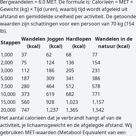
Bergwandelen = 6.0 MET. De formule is: Calorieën = MET ×
Gewicht (kg) × Tijd (uren), waarbij tijd wordt afgeleid uit
afstand en gemiddelde snelheid per activiteit. De getoonde
waarden zijn schattingen voor een persoon van 70 kg (154
lb).
Wandelen
Joggen
Hardlopen
Wandelen in de
Stappen
(kcal)
(kcal)
(kcal)
natuur (kcal)
Geschatte calorieën verbrand per stappentelling en activit
1,000
37
62
68
77
2,000
75
124
136
154
3,000
112
186
205
231
5,000
187
309
341
386
7,500
280
464
512
578
10,000
373
619
682
771
15,000
560
928
1,023
1,157
20,000
747
1,237
1,365
1,542
Het aantal calorieën dat je verbrandt hangt af van de
activiteit, je lichaamsgewicht en de afgelegde afstand. Wij
gebruiken MET-waarden (Metabool Equivalent van een