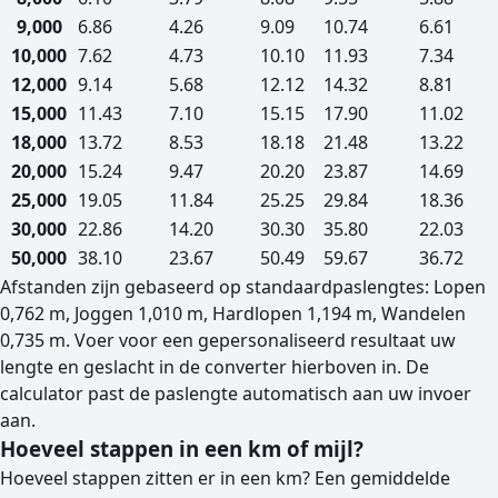
9,000
6.86
4.26
9.09
10.74
6.61
10,000
7.62
4.73
10.10
11.93
7.34
12,000
9.14
5.68
12.12
14.32
8.81
15,000
11.43
7.10
15.15
17.90
11.02
18,000
13.72
8.53
18.18
21.48
13.22
20,000
15.24
9.47
20.20
23.87
14.69
25,000
19.05
11.84
25.25
29.84
18.36
30,000
22.86
14.20
30.30
35.80
22.03
50,000
38.10
23.67
50.49
59.67
36.72
Afstanden zijn gebaseerd op standaardpaslengtes: Lopen
0,762 m, Joggen 1,010 m, Hardlopen 1,194 m, Wandelen
0,735 m. Voer voor een gepersonaliseerd resultaat uw
lengte en geslacht in de converter hierboven in. De
calculator past de paslengte automatisch aan uw invoer
aan.
Hoeveel stappen in een km of mijl?
Hoeveel stappen zitten er in een km? Een gemiddelde