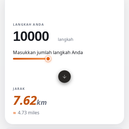
Konverter Langkah
Satuan utama
km
mil
LANGKAH ANDA
langkah
Masukkan jumlah langkah Anda
JARAK
7.62
km
km
≈
4.73 miles