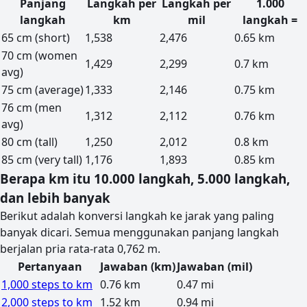
Panjang
Langkah per
Langkah per
1.000
langkah
km
mil
langkah =
65 cm (short)
1,538
2,476
0.65 km
70 cm (women
1,429
2,299
0.7 km
avg)
75 cm (average)
1,333
2,146
0.75 km
76 cm (men
1,312
2,112
0.76 km
avg)
80 cm (tall)
1,250
2,012
0.8 km
85 cm (very tall)
1,176
1,893
0.85 km
Berapa km itu 10.000 langkah, 5.000 langkah,
dan lebih banyak
Berikut adalah konversi langkah ke jarak yang paling
banyak dicari. Semua menggunakan panjang langkah
berjalan pria rata-rata 0,762 m.
Pertanyaan
Jawaban (km)
Jawaban (mil)
1,000 steps to km
0.76 km
0.47 mi
2,000 steps to km
1.52 km
0.94 mi