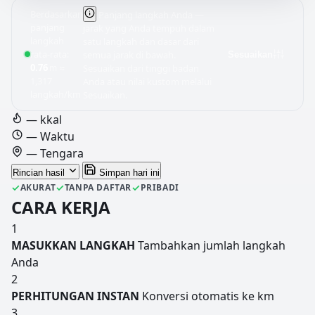
Berdasarkan
Panjang langkah Anda —
panjang
jarak yang Anda tempuh dalam
langkah
satu langkah dan dasar dari
rata-rata:
semua jarak di bawah.
Sesuaikan
0.76
≈
m
Sesuaikan dari tinggi badan
1,317
Anda atau nilai kustom melalui
langkah/km
Sesuaikan.
—
kkal
—
Waktu
—
Tengara
Rincian hasil
Simpan hari ini
✓
✓
✓
AKURAT
TANPA DAFTAR
PRIBADI
CARA KERJA
1
MASUKKAN LANGKAH
Tambahkan jumlah langkah
Anda
2
PERHITUNGAN INSTAN
Konversi otomatis ke km
3