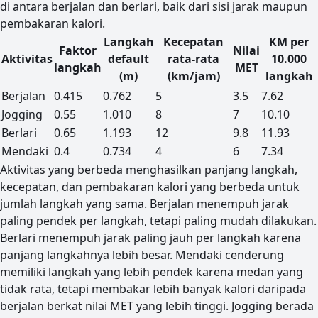
di antara berjalan dan berlari, baik dari sisi jarak maupun
pembakaran kalori.
Langkah
Kecepatan
KM per
Faktor
Nilai
Aktivitas
default
rata-rata
10.000
langkah
MET
(m)
(km/jam)
langkah
Perbandingan jenis aktivitas
Berjalan
0.415
0.762
5
3.5
7.62
Jogging
0.55
1.010
8
7
10.10
Berlari
0.65
1.193
12
9.8
11.93
Mendaki
0.4
0.734
4
6
7.34
Aktivitas yang berbeda menghasilkan panjang langkah,
kecepatan, dan pembakaran kalori yang berbeda untuk
jumlah langkah yang sama. Berjalan menempuh jarak
paling pendek per langkah, tetapi paling mudah dilakukan.
Berlari menempuh jarak paling jauh per langkah karena
panjang langkahnya lebih besar. Mendaki cenderung
memiliki langkah yang lebih pendek karena medan yang
tidak rata, tetapi membakar lebih banyak kalori daripada
berjalan berkat nilai MET yang lebih tinggi. Jogging berada