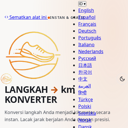
ID
▾
English
Sematkan alat ini
Español
INSTAN & GRATIS
Français
Deutsch
Português
Italiano
Nederlands
Русский
日本語
한국어
中文
العربية
LANGKAH
→
km
हिन्दी
KONVERTER
Türkçe
Polski
Konversi langkah Anda menjadi kilometer secara
Svenska
instan. Lacak jarak berjalan Anda dengan presisi.
Norsk
Dansk