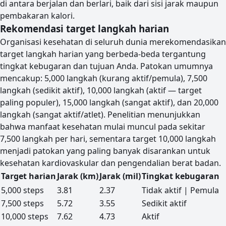
di antara berjalan dan berlari, baik dari sisi jarak maupun
pembakaran kalori.
Rekomendasi target langkah harian
Organisasi kesehatan di seluruh dunia merekomendasikan
target langkah harian yang berbeda-beda tergantung
tingkat kebugaran dan tujuan Anda. Patokan umumnya
mencakup: 5,000 langkah (kurang aktif/pemula), 7,500
langkah (sedikit aktif), 10,000 langkah (aktif — target
paling populer), 15,000 langkah (sangat aktif), dan 20,000
langkah (sangat aktif/atlet). Penelitian menunjukkan
bahwa manfaat kesehatan mulai muncul pada sekitar
7,500 langkah per hari, sementara target 10,000 langkah
menjadi patokan yang paling banyak disarankan untuk
kesehatan kardiovaskular dan pengendalian berat badan.
Target harian
Jarak (km)
Jarak (mil)
Tingkat kebugaran
Target langkah harian dengan padanan jarak
5,000 steps
3.81
2.37
Tidak aktif | Pemula
7,500 steps
5.72
3.55
Sedikit aktif
10,000 steps
7.62
4.73
Aktif