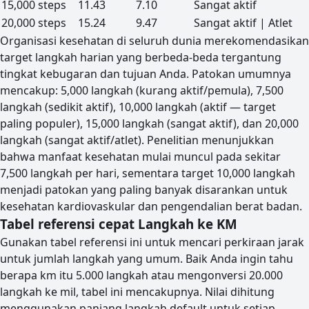
15,000 steps
11.43
7.10
Sangat aktif
20,000 steps
15.24
9.47
Sangat aktif | Atlet
Organisasi kesehatan di seluruh dunia merekomendasikan
target langkah harian yang berbeda-beda tergantung
tingkat kebugaran dan tujuan Anda. Patokan umumnya
mencakup: 5,000 langkah (kurang aktif/pemula), 7,500
langkah (sedikit aktif), 10,000 langkah (aktif — target
paling populer), 15,000 langkah (sangat aktif), dan 20,000
langkah (sangat aktif/atlet). Penelitian menunjukkan
bahwa manfaat kesehatan mulai muncul pada sekitar
7,500 langkah per hari, sementara target 10,000 langkah
menjadi patokan yang paling banyak disarankan untuk
kesehatan kardiovaskular dan pengendalian berat badan.
Tabel referensi cepat Langkah ke KM
Gunakan tabel referensi ini untuk mencari perkiraan jarak
untuk jumlah langkah yang umum. Baik Anda ingin tahu
berapa km itu 5.000 langkah atau mengonversi 20.000
langkah ke mil, tabel ini mencakupnya. Nilai dihitung
menggunakan panjang langkah default untuk setiap