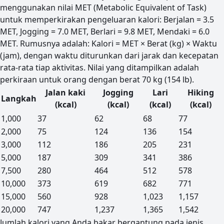
menggunakan nilai MET (Metabolic Equivalent of Task)
untuk memperkirakan pengeluaran kalori: Berjalan = 3.5
MET, Jogging = 7.0 MET, Berlari = 9.8 MET, Mendaki = 6.0
MET. Rumusnya adalah: Kalori = MET × Berat (kg) × Waktu
(jam), dengan waktu diturunkan dari jarak dan kecepatan
rata-rata tiap aktivitas. Nilai yang ditampilkan adalah
perkiraan untuk orang dengan berat 70 kg (154 lb).
Jalan kaki
Jogging
Lari
Hiking
Langkah
(kcal)
(kcal)
(kcal)
(kcal)
Estimasi kalori terbakar per jumlah langkah dan aktivitas 
1,000
37
62
68
77
2,000
75
124
136
154
3,000
112
186
205
231
5,000
187
309
341
386
7,500
280
464
512
578
10,000
373
619
682
771
15,000
560
928
1,023
1,157
20,000
747
1,237
1,365
1,542
Jumlah kalori yang Anda bakar bergantung pada jenis