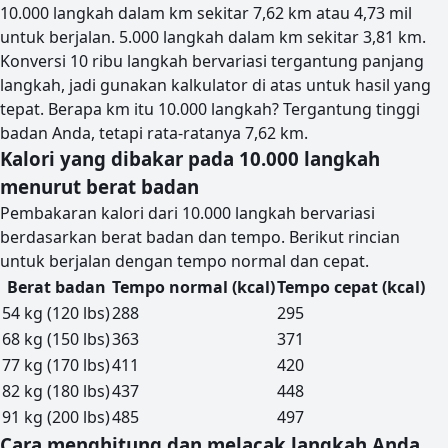
10.000 langkah dalam km sekitar 7,62 km atau 4,73 mil
untuk berjalan. 5.000 langkah dalam km sekitar 3,81 km.
Konversi 10 ribu langkah bervariasi tergantung panjang
langkah, jadi gunakan kalkulator di atas untuk hasil yang
tepat. Berapa km itu 10.000 langkah? Tergantung tinggi
badan Anda, tetapi rata-ratanya 7,62 km.
Kalori yang dibakar pada 10.000 langkah
menurut berat badan
Pembakaran kalori dari 10.000 langkah bervariasi
berdasarkan berat badan dan tempo. Berikut rincian
untuk berjalan dengan tempo normal dan cepat.
Berat badan
Tempo normal (kcal)
Tempo cepat (kcal)
54 kg (120 lbs)
288
295
68 kg (150 lbs)
363
371
77 kg (170 lbs)
411
420
82 kg (180 lbs)
437
448
91 kg (200 lbs)
485
497
Cara menghitung dan melacak langkah Anda