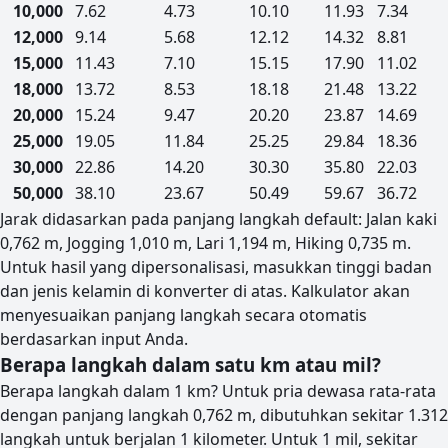
10,000
7.62
4.73
10.10
11.93
7.34
12,000
9.14
5.68
12.12
14.32
8.81
15,000
11.43
7.10
15.15
17.90
11.02
18,000
13.72
8.53
18.18
21.48
13.22
20,000
15.24
9.47
20.20
23.87
14.69
25,000
19.05
11.84
25.25
29.84
18.36
30,000
22.86
14.20
30.30
35.80
22.03
50,000
38.10
23.67
50.49
59.67
36.72
Jarak didasarkan pada panjang langkah default: Jalan kaki
0,762 m, Jogging 1,010 m, Lari 1,194 m, Hiking 0,735 m.
Untuk hasil yang dipersonalisasi, masukkan tinggi badan
dan jenis kelamin di konverter di atas. Kalkulator akan
menyesuaikan panjang langkah secara otomatis
berdasarkan input Anda.
Berapa langkah dalam satu km atau mil?
Berapa langkah dalam 1 km? Untuk pria dewasa rata-rata
dengan panjang langkah 0,762 m, dibutuhkan sekitar 1.312
langkah untuk berjalan 1 kilometer. Untuk 1 mil, sekitar