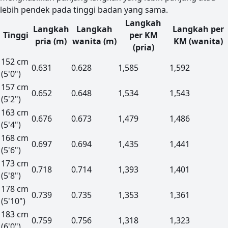
lebih pendek pada tinggi badan yang sama.
Langkah
Langkah
Langkah
Langkah per
Tinggi
per KM
pria (m)
wanita (m)
KM (wanita)
(pria)
Panjang langkah berjalan berdasarkan tinggi untuk pria d
152 cm
0.631
0.628
1,585
1,592
(5'0")
157 cm
0.652
0.648
1,534
1,543
(5'2")
163 cm
0.676
0.673
1,479
1,486
(5'4")
168 cm
0.697
0.694
1,435
1,441
(5'6")
173 cm
0.718
0.714
1,393
1,401
(5'8")
178 cm
0.739
0.735
1,353
1,361
(5'10")
183 cm
0.759
0.756
1,318
1,323
(6'0")