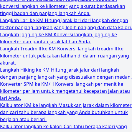
konversi langkah ke kilometer yang akurat berdasarkan
tinggi badan dan panjang langkah Anda.
Langkah Lari ke KM
Hitung jarak lari dari langkah dengan
faktor panjang langkah yang lebih panjang dan data kalori.
Langkah Jogging ke KM
Konversi langkah jogging ke
kilometer dan pantau jarak latihan Anda.
Langkah Treadmill ke KM
Konversi langkah treadmill ke
kilometer untuk pelacakan latihan di dalam ruangan yang
akurat.
Langkah Hiking ke KM
Hitung jarak jalur dari langkah
dengan panjang langkah yang disesuaikan dengan medan.
Konverter SPM ke KM/H
Konversi langkah per menit ke
kilometer per jam untuk mengetahui kecepatan jalan atau
lari Anda.
Kalkulator KM ke langkah
Masukkan jarak dalam kilometer
dan cari tahu berapa langkah yang Anda butuhkan untuk
berjalan atau berlari.
Kalkulator langkah ke kalori
Cari tahu berapa kalori yang